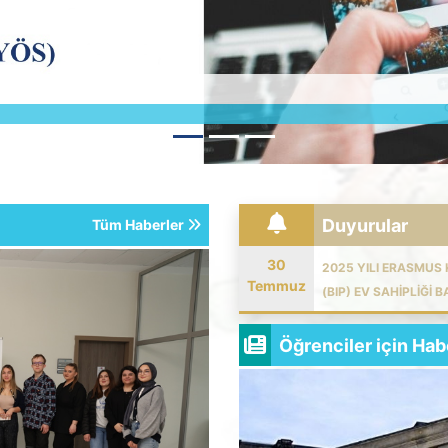
Duyurular
Tüm Haberler
30
2025 YILI ERASMUS
Temmuz
(BIP) EV SAHIPLIĞ
Öğrenciler için Hab