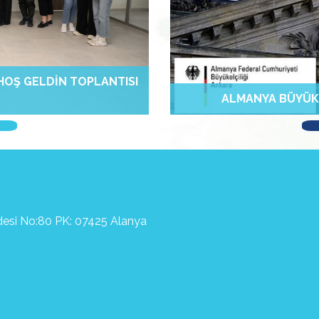
HOŞ GELDIN TOPLANTISI
KI ÜCRETSIZ ÇEVRIMIÇI
ALKÜ’DE DAAD 
RSINIZ!
ALMANYA BÜYÜKE
ddesi No:80 PK: 07425 Alanya