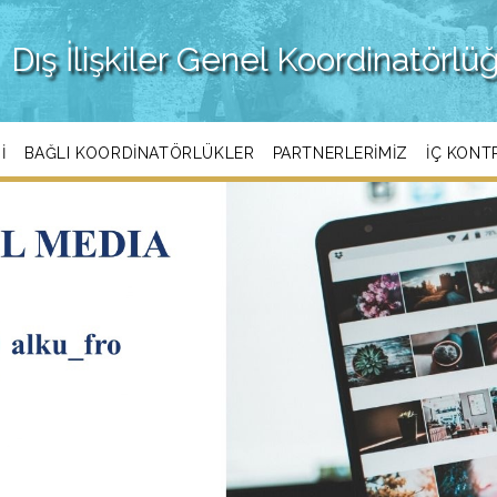
Dış İlişkiler Genel Koordinatörlü
I
BAĞLI KOORDINATÖRLÜKLER
PARTNERLERIMIZ
İÇ KONT