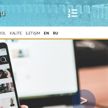
ğü
ROL
KALITE
ILETIŞIM
EN
RU
Next