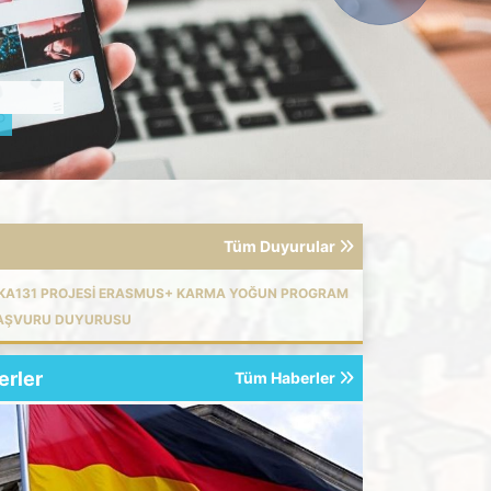
Tüm Duyurular
 KA131 PROJESI ERASMUS+ KARMA YOĞUN PROGRAM
I BAŞVURU DUYURUSU
erler
Tüm Haberler