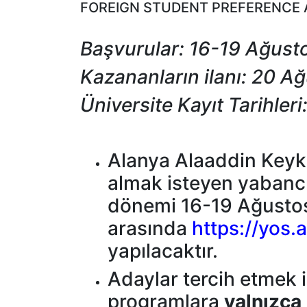
FOREIGN STUDENT PREFERENCE 
Başvurular: 16-19 Ağust
Kazananların ilanı: 20 A
Üniversite Kayıt Tarihler
Alanya Alaaddin Keyku
almak isteyen yabancı 
dönemi 16-19 Ağustos 
arasında
https://yos.a
yapılacaktır.
Adaylar tercih etmek i
programlara
yalnızca