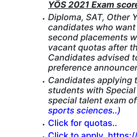
YÖS 2021 Exam scor
Diploma, SAT, Other 
candidates who want 
second placements wi
vacant quotas after th
Candidates advised to
preference announce
Candidates applying 
students with Special 
special talent exam of
sports sciences..)
Click for quotas..
Click to apply..https: