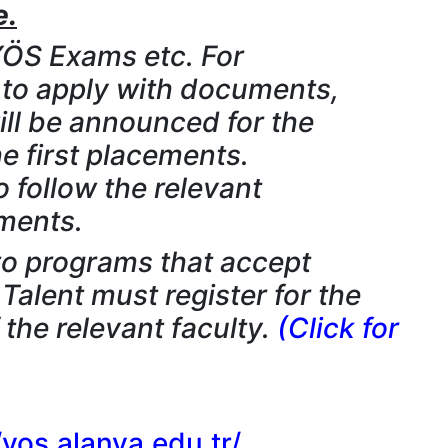
e.
YÖS Exams etc. For
to apply with documents,
ll be announced for the
e first placements.
 follow the relevant
ments.
to programs that accept
Talent must register for the
 the relevant faculty.
(Click for
//yos.alanya.edu.tr/