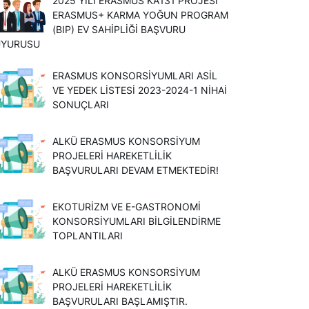
2025 YILI ERASMUS KA131 PROJESI
ERASMUS+ KARMA YOĞUN PROGRAM
(BIP) EV SAHIPLIĞI BAŞVURU
UYURUSU
ERASMUS KONSORSIYUMLARI ASIL
VE YEDEK LISTESI 2023-2024-1 NIHAI
SONUÇLARI
ALKÜ ERASMUS KONSORSİYUM
PROJELERİ HAREKETLİLİK
BAŞVURULARI DEVAM ETMEKTEDİR!
EKOTURİZM VE E-GASTRONOMİ
KONSORSİYUMLARI BİLGİLENDİRME
TOPLANTILARI
ALKÜ ERASMUS KONSORSİYUM
PROJELERİ HAREKETLİLİK
BAŞVURULARI BAŞLAMIŞTIR.