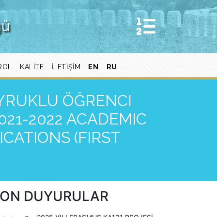
ğü
ROL
KALITE
ILETIŞIM
EN
RU
 UYRUKLU ÖĞRENCI
021-2022 ACADEMIC
CATIONS (FIRST
ON DUYURULAR