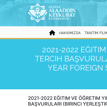
HAKKIMIZDA
TANITIM FILM
2021-2022 EĞITI
TERCIH BAŞVURULA
YEAR FOREIGN 
2021-2022 EĞITIM VE ÖĞRETIM Y
BAŞVURULARI (BIRINCI YERLEŞT