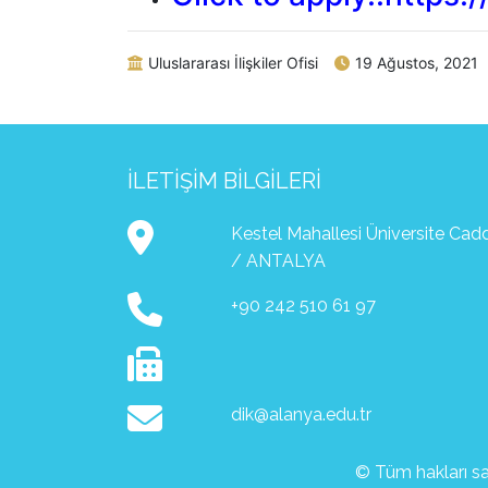
Uluslararası İlişkiler Ofisi
19 Ağustos, 2021
İLETIŞIM BILGILERI
Kestel Mahallesi Üniversite Ca
/ ANTALYA
+90 242 510 61 97
dik@alanya.edu.tr
© Tüm hakları sak