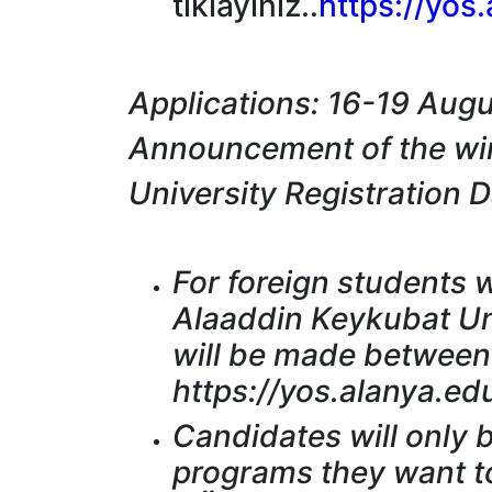
tıklayınız..
https://yos.
Applications: 16-19 Aug
Announcement of the wi
University Registration 
For foreign students 
Alaaddin Keykubat Uni
will be made between
https://yos.alanya.edu
Candidates will only b
programs they want to