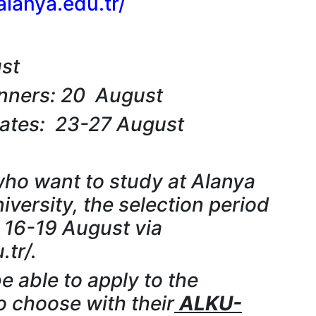
alanya.edu.tr/
ust
nners: 20 August
Dates: 23-27 August
who want to study at Alanya
versity, the selection period
 16-19 August via
.tr/.
e able to apply to the
 choose with their
ALKU-