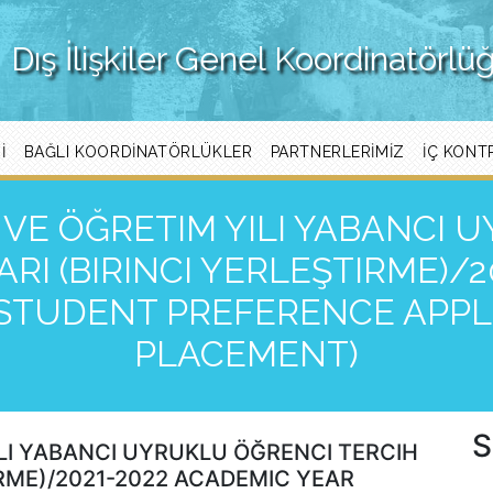
Dış İlişkiler Genel Koordinatörlü
I
BAĞLI KOORDINATÖRLÜKLER
PARTNERLERIMIZ
İÇ KONT
M VE ÖĞRETIM YILI YABANCI
RI (BIRINCI YERLEŞTIRME)/2
STUDENT PREFERENCE APPLI
PLACEMENT)
S
ILI YABANCI UYRUKLU ÖĞRENCI TERCIH
IRME)/2021-2022 ACADEMIC YEAR