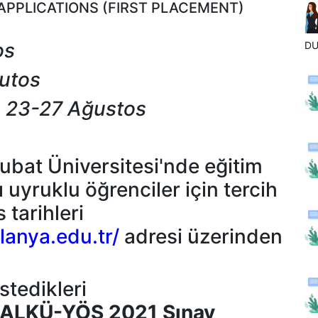
APPLICATIONS (FIRST PLACEMENT)
os
D
ğutos
i: 23-27 Ağustos
bat Üniversitesi'nde eğitim
uyruklu öğrenciler için tercih
tarihleri
lanya.edu.tr/
adresi üzerinden
stedikleri
 ALKÜ-YÖS 2021 Sınav