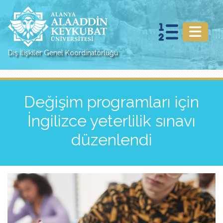
Dış İlişkiler Genel Koordinatörlüğü
Değişim programları için
İngilizce yeterlilik sınavı
düzenlendi