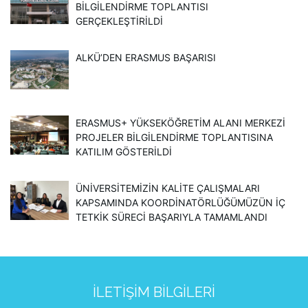
BILGILENDIRME TOPLANTISI
GERÇEKLEŞTIRILDI
ALKÜ’DEN ERASMUS BAŞARISI
ERASMUS+ YÜKSEKÖĞRETIM ALANI MERKEZI
PROJELER BILGILENDIRME TOPLANTISINA
KATILIM GÖSTERILDI
ÜNIVERSITEMIZIN KALITE ÇALIŞMALARI
KAPSAMINDA KOORDINATÖRLÜĞÜMÜZÜN İÇ
TETKIK SÜRECI BAŞARIYLA TAMAMLANDI
İLETIŞIM BILGILERI