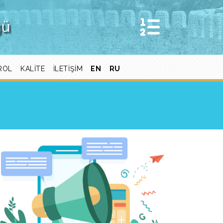
ğü
ROL
KALITE
ILETIŞIM
EN
RU