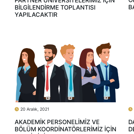
O
PARTNER ÜNIVERSITELERIMIZ İÇIN
B
BILGILENDIRME TOPLANTISI
YAPILACAKTIR
20 Aralık, 2021
D
AKADEMIK PERSONELIMIZ VE
D
BÖLÜM KOORDINATÖRLERIMIZ İÇIN