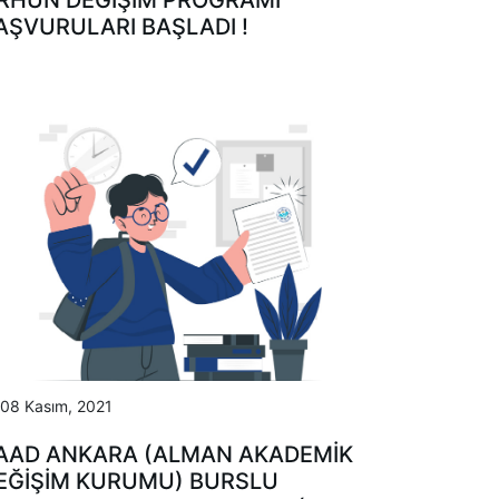
RHUN DEĞİŞİM PROGRAMI
AŞVURULARI BAŞLADI !
08 Kasım, 2021
AAD ANKARA (ALMAN AKADEMIK
EĞIŞIM KURUMU) BURSLU