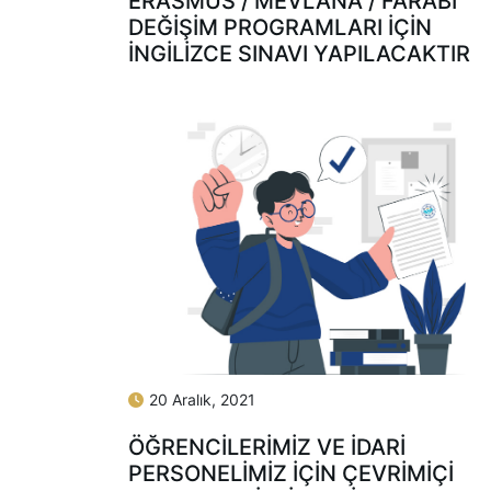
ERASMUS / MEVLANA / FARABI
DEĞIŞIM PROGRAMLARI İÇIN
İNGILIZCE SINAVI YAPILACAKTIR
20 Aralık, 2021
ÖĞRENCILERIMIZ VE İDARI
PERSONELIMIZ İÇIN ÇEVRIMIÇI