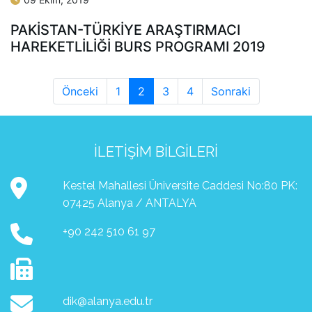
PAKISTAN-TÜRKIYE ARAŞTIRMACI
HAREKETLILIĞI BURS PROGRAMI 2019
Önceki
1
2
3
4
Sonraki
İLETIŞIM BILGILERI
Kestel Mahallesi Üniversite Caddesi No:80 PK:
07425 Alanya / ANTALYA
+90 242 510 61 97
dik@alanya.edu.tr